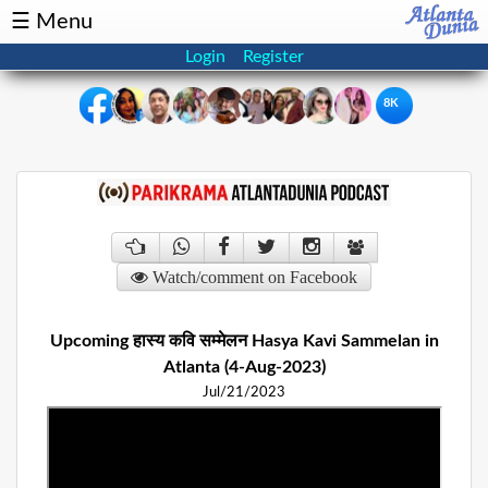
☰ Menu
Login
Register
8K
×
Events
Classifieds
News
Buzz
Watch/comment on Facebook
Directory
Features
Upcoming हास्य कवि सम्मेलन Hasya Kavi Sammelan in
Health
Atlanta (4-Aug-2023)
Jul/21/2023
Podcast
Spotlight
NRI
Astrology